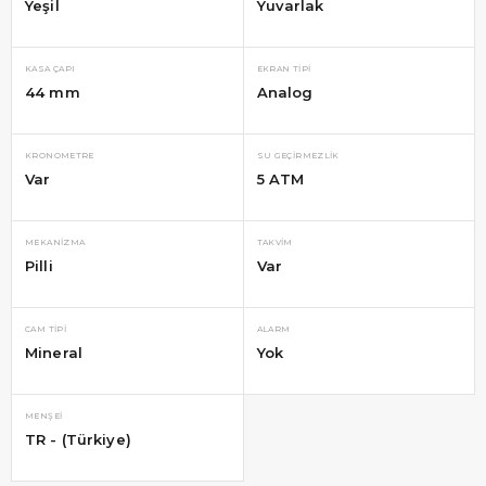
Yeşil
Yuvarlak
KASA ÇAPI
EKRAN TIPI
44 mm
Analog
KRONOMETRE
SU GEÇIRMEZLIK
Var
5 ATM
MEKANIZMA
TAKVIM
Pilli
Var
CAM TIPI
ALARM
Mineral
Yok
MENŞEI
TR - (Türkiye)