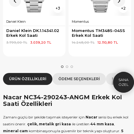
3
2
Daniel Klein
Momentus
Daniel Klein DK.1.14341.02 
Momentus TM348S-04SS 
Erkek Kol Saati
Erkek Kol Saati
3.799,00 TL
3.039,20 TL
14.248,00 TL
12.110,80 TL
×
SEPETTE İNDİRİM
SE
9.999 TL üzeri alışverişe özel
19.99
1.000 TL Hediye Çeki
2
HEDIYE1000
ÜRÜN ÖZELLIKLERI
ÖDEME SEÇENEKLERI
KOLAY İAD
HEDIYE
ÇEKI
KOPYALA
Nacar NC34-290243-ANGM Erkek Kol
Saati Özellikleri
Zamanı güçlü bir şekilde taşımak isteyenler için
Nacar
serisi bu erkek kol
saatini önerir.
çelik, metalik gri kasa
ile üretilen
44 mm kasa
,
mineral cam
kombinasyonuyla güvenilir bir teknik yapı oluşturur.
5