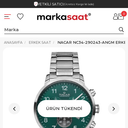
YETKİLİ SATICI
(Ücretsiz Kargo Ve İade)
0
NACAR NC34-290243-ANGM ERKEK
ANASAYFA
ERKEK SAAT
ÜRÜN TÜKENDİ