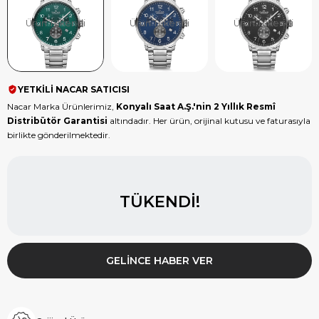
Ürün Tükendi
Ürün Tükendi
Ürün Tükendi
YETKİLİ NACAR SATICISI
Nacar Marka Ürünlerimiz,
Konyalı Saat A.Ş.'nin 2 Yıllık Resmî
Distribütör Garantisi
altındadır. Her ürün, orijinal kutusu ve faturasıyla
birlikte gönderilmektedir.
TÜKENDI!
GELINCE HABER VER