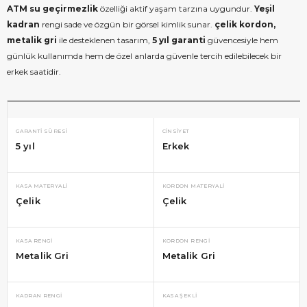
ATM su geçirmezlik
özelliği aktif yaşam tarzına uygundur.
Yeşil
kadran
rengi sade ve özgün bir görsel kimlik sunar.
çelik kordon,
metalik gri
ile desteklenen tasarım,
5 yıl garanti
güvencesiyle hem
günlük kullanımda hem de özel anlarda güvenle tercih edilebilecek bir
erkek saatidir.
GARANTI SÜRESI
CINSIYET
5 yıl
Erkek
KASA MATERYALI
KORDON MATERYALI
Çelik
Çelik
KASA RENGI
KORDON RENGI
Metalik Gri
Metalik Gri
KADRAN RENGI
KASA ŞEKLI