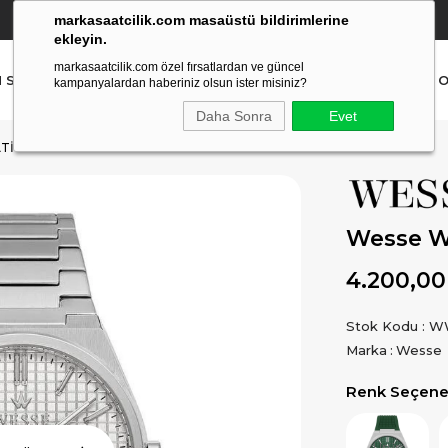
markasaatcilik.com masaüstü bildirimlerine
YETKİLİ SATICI
(Ücretsiz Kargo Ve İade)
ekleyin.
markasaatcilik.com özel fırsatlardan ve güncel
N SAAT
ERKEK SAAT
AKILLI SAAT
ÇOCUK SAAT
O
kampanyalardan haberiniz olsun ister misiniz?
Daha Sonra
Evet
TI
Wesse W
4.200,00
Stok Kodu
WW
Marka
:
Wesse
Renk Seçenek
Ürün