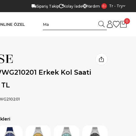
Tr - Try
Sipariş Takip
Kolay İade
Yardım
0
NLINE ÖZEL
WG210201 Erkek Kol Saati
 TL
G210201
leri
Ürün
Ürün
Ürün
Ürün
Ürün