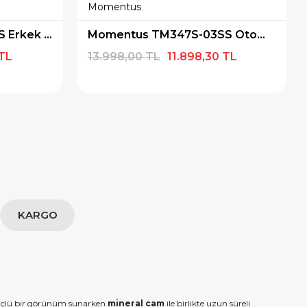
Momentus
Momentus TM348S-11SS Erkek Kol Saati
Momentus TM347S-03SS Otomatik Erkek Kol Saati
 TL
13.998,00 TL
11.898,30 TL
KARGO
güçlü bir görünüm sunarken
mineral cam
ile birlikte uzun süreli