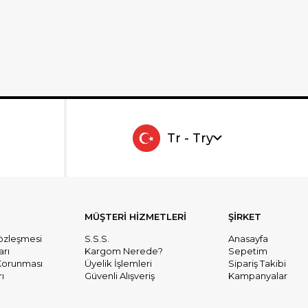
Tr - Try
MÜŞTERİ HİZMETLERİ
ŞİRKET
Sözleşmesi
S.S.S.
Anasayfa
arı
Kargom Nerede?
Sepetim
n Korunması
Üyelik İşlemleri
Sipariş Takibi
ı
Güvenli Alışveriş
Kampanyalar