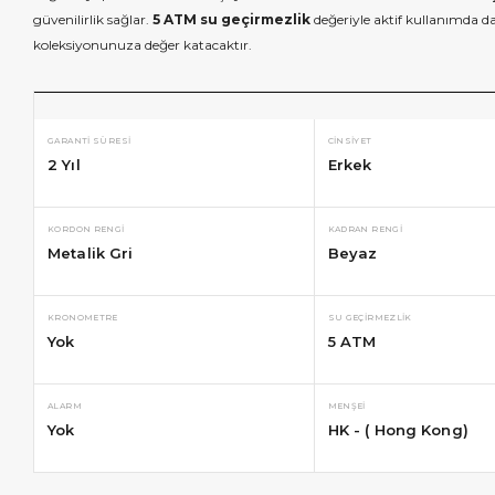
güvenilirlik sağlar.
5 ATM su geçirmezlik
değeriyle aktif kullanımda da 
koleksiyonunuza değer katacaktır.
GARANTI SÜRESI
CINSIYET
2 Yıl
Erkek
KORDON RENGI
KADRAN RENGI
Metalik Gri
Beyaz
KRONOMETRE
SU GEÇIRMEZLIK
Yok
5 ATM
ALARM
MENŞEI
Yok
HK - ( Hong Kong)