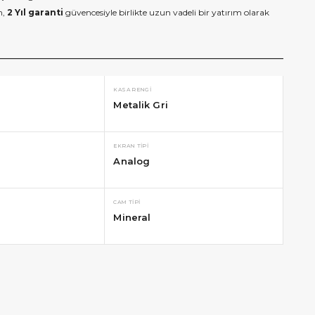
m,
2 Yıl garanti
güvencesiyle birlikte uzun vadeli bir yatırım olarak
KASA RENGI
Metalik Gri
EKRAN TIPI
Analog
CAM TIPI
Mineral