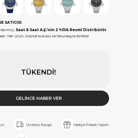
Tükendi
Tükendi
Tükendi
Tükendi
Tükendi
E SATICISI
lerimiz,
Saat & Saat A.Ş.'nin 2 Yıllık Resmî Distribütör
dır. Her ürün, orijinal kutusu ve faturasıyla birlikte
TÜKENDI!
GELINCE HABER VER
rün
Ücretsiz Kargo
Hediye Paketi Yapılır