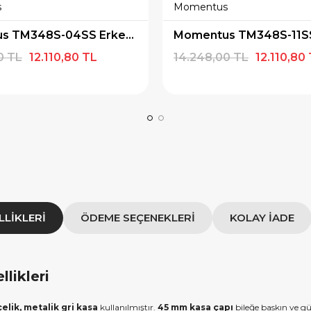
s
Momentus
×
×
E İNDİRİM
SEPETTE İNDİRİM
Momentus TM348S-04SS Erkek Kol Saati
 alışverişe özel 500
9.999 TL üzeri alışverişe özel
0 TL
12.110,80 TL
14.248,00 TL
12.110,80
ediye Çeki
1.000 TL Hediye Çeki
IYE500
HEDIYE1000
OPYALA
KOPYALA
LLIKLERI
ÖDEME SEÇENEKLERI
KOLAY İADE
likleri
çelik, metalik gri kasa
kullanılmıştır.
45 mm kasa çapı
bileğe baskın ve 