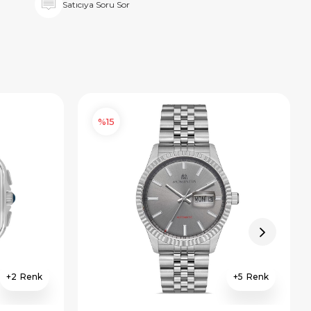
Satıcıya Soru Sor
%15
2
5