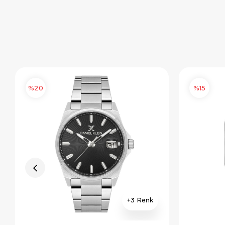
%20
%15
3