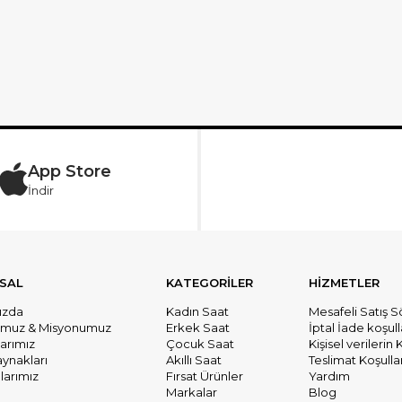
App Store
İndir
SAL
KATEGORİLER
HİZMETLER
ızda
Kadın Saat
Mesafeli Satış 
umuz & Misyonumuz
Erkek Saat
İptal İade koşull
larımız
Çocuk Saat
Kişisel verileri
aynakları
Akıllı Saat
Teslimat Koşullar
arımız
Fırsat Ürünler
Yardım
Markalar
Blog