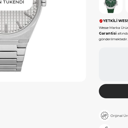
N TÜKENDİ
Tükendi
YETKİLİ WESS
Wesse Marka Ürün
Garantisi
altında
gönderilmektedir.
Orijinal Ü