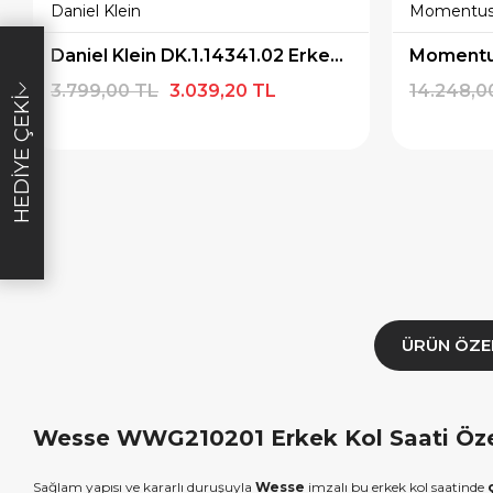
Daniel Klein
Momentu
×
×
İNDİRİM
SEPETTE İNDİRİM
SEPETT
Daniel Klein DK.1.14341.02 Erkek Kol Saati
lışverişe özel
19.999 TL üzeri alışverişe özel
4.999 TL üzeri
3.799,00 TL
3.039,20 TL
14.248,0
HEDIYE ÇEKI
diye Çeki
2.000 TL Hediye Çeki
TL H
E1000
HEDIYE2000
HED
ALA
KOPYALA
K
ÜRÜN ÖZE
Wesse WWG210201 Erkek Kol Saati Özel
Sağlam yapısı ve kararlı duruşuyla
Wesse
imzalı bu erkek kol saatinde