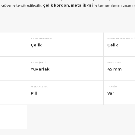
güvenle tercih edilebilir.
çelik kordon, metalik gri
ile tamamlanan tasarı
KASA MATERYALI
KORDON MATERYALI
Çelik
Çelik
KASA ŞEKLI
KASA ÇAPI
Yuvarlak
45 mm
MEKANIZMA
TAKVIM
Pilli
Var