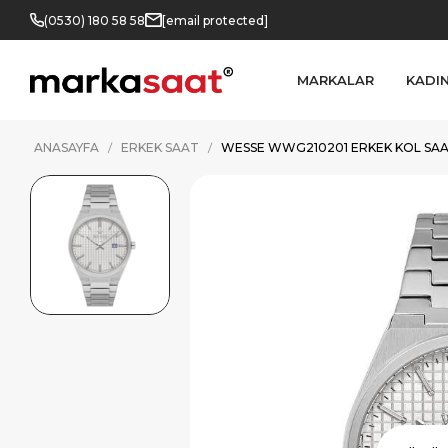
(0530) 180 58 58
[email protected]
MARKALAR
KADI
ANASAYFA
ERKEK SAAT
WESSE WWG210201 ERKEK KOL SAA