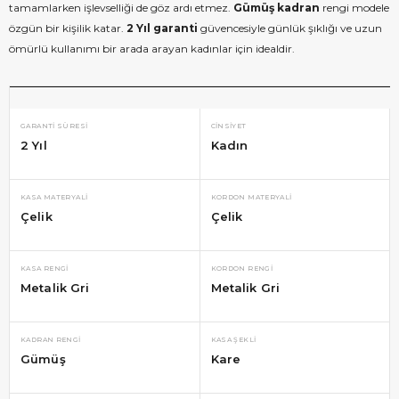
tamamlarken işlevselliği de göz ardı etmez.
Gümüş kadran
rengi modele
özgün bir kişilik katar.
2 Yıl garanti
güvencesiyle günlük şıklığı ve uzun
ömürlü kullanımı bir arada arayan kadınlar için idealdir.
GARANTI SÜRESI
CINSIYET
2 Yıl
Kadın
KASA MATERYALI
KORDON MATERYALI
Çelik
Çelik
KASA RENGI
KORDON RENGI
Metalik Gri
Metalik Gri
KADRAN RENGI
KASA ŞEKLI
Gümüş
Kare