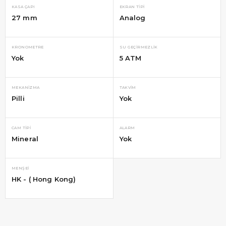
KASA ÇAPI
EKRAN TIPI
27 mm
Analog
KRONOMETRE
SU GEÇIRMEZLIK
Yok
5 ATM
MEKANIZMA
TAKVIM
Pilli
Yok
CAM TIPI
ALARM
Mineral
Yok
MENŞEI
HK - ( Hong Kong)