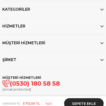
KATEGORİLER
HİZMETLER
MÜŞTERİ HİZMETLERİ
ŞİRKET
MÜŞTERİ HİZMETLERİ
(0530) 180 58 58
[email protected]
© 2025
markasaatcilik.com
- Tüm hakları saklıdır.
4.640,00 TL
3.712,00 TL
20