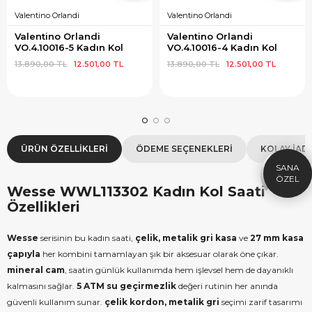
Valentino Orlandi
Valentino Orlandi
Valentino Orlandi 
Valentino Orlandi 
VO.4.10016-5 Kadın Kol 
VO.4.10016-4 Kadın Kol 
Saati
Saati
13.890,00 TL
12.501,00 TL
13.890,00 TL
12.501,00 TL
×
SEPETTE İNDİRİM
SE
9.999 TL üzeri alışverişe özel
19.99
1.000 TL Hediye Çeki
2
ÜRÜN ÖZELLIKLERI
ÖDEME SEÇENEKLERI
KOLAY İAD
HEDIYE1000
HEDIYE
ÇEKI
Wesse WWL113302 Kadın Kol Saati
KOPYALA
Özellikleri
Wesse
serisinin bu kadın saati,
çelik, metalik gri kasa
ve
27 mm kasa
çapıyla
her kombini tamamlayan şık bir aksesuar olarak öne çıkar.
mineral cam
, saatin günlük kullanımda hem işlevsel hem de dayanıklı
kalmasını sağlar.
5 ATM su geçirmezlik
değeri rutinin her anında
güvenli kullanım sunar.
çelik kordon, metalik gri
seçimi zarif tasarımı