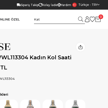
Türkçe - TRY
Sipariş Takip
Kolay İade
Yardım
0
NLINE ÖZEL
WL113304 Kadın Kol Saati
 TL
L113304
leri
Ürün
Ürün
Ürün
Ürün
Ürün