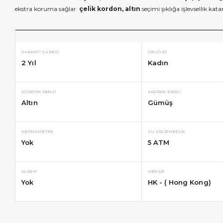
ekstra koruma sağlar.
çelik kordon, altın
seçimi şıklığa işlevsellik kat
GARANTI SÜRESI
CINSIYET
2 Yıl
Kadın
KORDON RENGI
KADRAN RENGI
Altın
Gümüş
KRONOMETRE
SU GEÇIRMEZLIK
Yok
5 ATM
ALARM
MENŞEI
Yok
HK - ( Hong Kong)