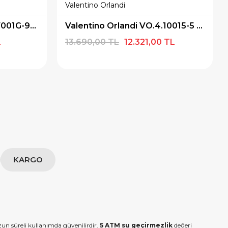
Valentino Orlandi
Casio STANDART LTP-V001G-9BUDF Kol Saati
Valentino Orlandi VO.4.10015-5 Pırlantalı Kadın Kol Saati
L
13.690,00 TL
12.321,00 TL
KARGO
zun süreli kullanımda güvenilirdir.
5 ATM su geçirmezlik
değeri