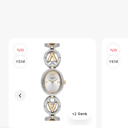
%10
%10
YENİ
YENİ
2