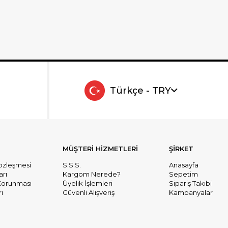
Türkçe - TRY
MÜŞTERİ HİZMETLERİ
ŞİRKET
Sözleşmesi
S.S.S.
Anasayfa
arı
Kargom Nerede?
Sepetim
n Korunması
Üyelik İşlemleri
Sipariş Takibi
ı
Güvenli Alışveriş
Kampanyalar