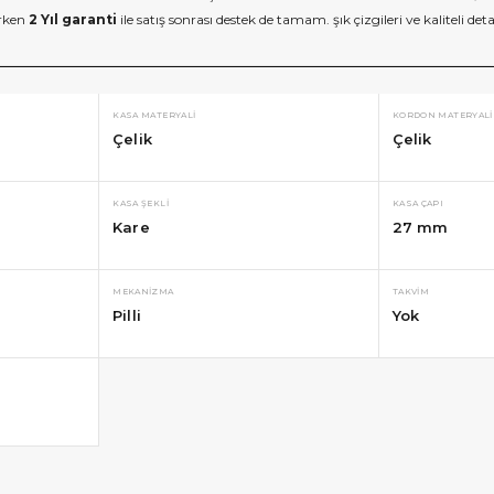
arken
2 Yıl garanti
ile satış sonrası destek de tamam. şık çizgileri ve kaliteli 
KASA MATERYALI
KORDON MATERYALI
Çelik
Çelik
KASA ŞEKLI
KASA ÇAPI
Kare
27 mm
MEKANIZMA
TAKVIM
Pilli
Yok