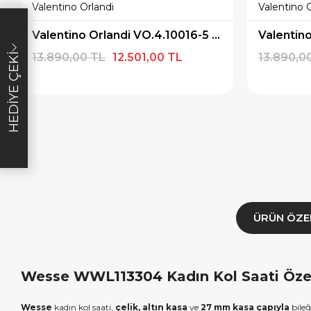
Valentino Orlandi
Valentino 
×
×
İNDİRİM
SEPETTE İNDİRİM
SEPETT
Valentino Orlandi VO.4.10016-5 Kadın Kol Saati
lışverişe özel
19.999 TL üzeri alışverişe özel
4.999 TL üzeri
13.890,00 TL
12.501,00 TL
13.890,0
HEDIYE ÇEKI
diye Çeki
2.000 TL Hediye Çeki
TL H
E1000
HEDIYE2000
HED
ALA
KOPYALA
K
ÜRÜN ÖZE
Wesse WWL113304 Kadın Kol Saati Özell
Wesse
kadın kol saati,
çelik, altın kasa
ve
27 mm kasa çapıyla
bileğ