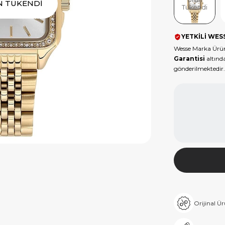
N TÜKENDİ
Tükendi
YETKİLİ WESS
Wesse Marka Ürün
Garantisi
altında
gönderilmektedir.
Orijinal Ü