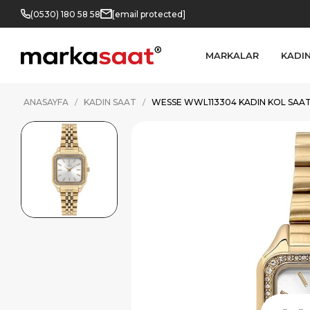
(0530) 180 58 58
[email protected]
MARKALAR
KADI
ANASAYFA
KADIN SAAT
WESSE WWL113304 KADIN KOL SAAT