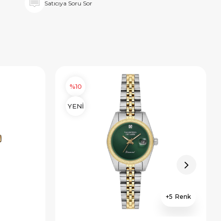
Satıcıya Soru Sor
%10
YENİ
5