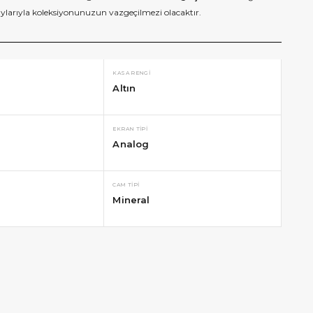
detaylarıyla koleksiyonunuzun vazgeçilmezi olacaktır.
KASA RENGI
Altın
EKRAN TIPI
Analog
CAM TIPI
Mineral