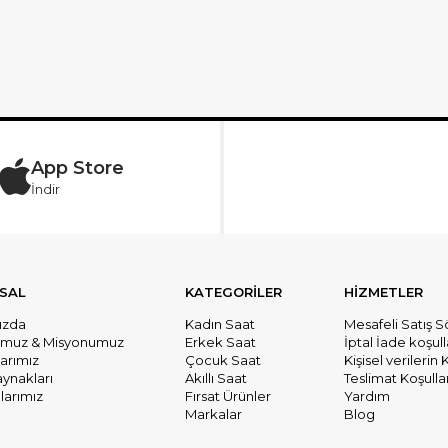
App Store
İndir
SAL
KATEGORİLER
HİZMETLER
ızda
Kadın Saat
Mesafeli Satış 
umuz & Misyonumuz
Erkek Saat
İptal İade koşull
larımız
Çocuk Saat
Kişisel verileri
aynakları
Akıllı Saat
Teslimat Koşullar
arımız
Fırsat Ürünler
Yardım
Markalar
Blog