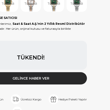
Tükendi
Tükendi
Tükendi
Tükendi
Tükendi
E SATICISI
lerimiz,
Saat & Saat A.Ş.'nin 2 Yıllık Resmî Distribütör
dır. Her ürün, orijinal kutusu ve faturasıyla birlikte
TÜKENDI!
GELINCE HABER VER
rün
Ücretsiz Kargo
Hediye Paketi Yapılır