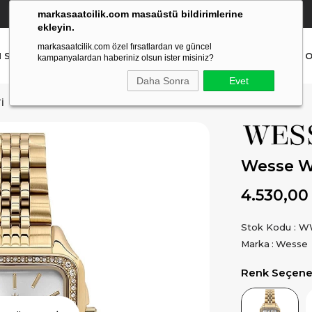
markasaatcilik.com masaüstü bildirimlerine
YETKİLİ SATICI
(Ücretsiz Kargo Ve İade)
ekleyin.
markasaatcilik.com özel fırsatlardan ve güncel
N SAAT
ERKEK SAAT
AKILLI SAAT
ÇOCUK SAAT
O
kampanyalardan haberiniz olsun ister misiniz?
Daha Sonra
Evet
I
Wesse W
4.530,00
Stok Kodu
WW
Marka
:
Wesse
Renk Seçenek
Ürün