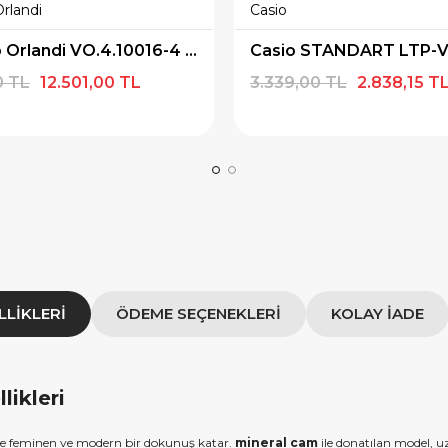
Orlandi
Casio
×
×
E İNDİRİM
SEPETTE İNDİRİM
Valentino Orlandi VO.4.10016-4 Kadın Kol Saati
 alışverişe özel 500
9.999 TL üzeri alışverişe özel
0 TL
12.501,00 TL
3.339,00 TL
2.838,15 T
ediye Çeki
1.000 TL Hediye Çeki
IYE500
HEDIYE1000
OPYALA
KOPYALA
LLIKLERI
ÖDEME SEÇENEKLERI
KOLAY İADE
ikleri
e feminen ve modern bir dokunuş katar.
mineral cam
ile donatılan model, u